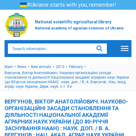
#Ukraine starts with you, remember!
National scientific agricultural library
National academy of agrarian sciences of Ukraine
Main
News
New arrivals
2013
February
Вергунов, Віктор Анатолійович. Науково-організаційні засади
становлення та діяльності Національної академії аграрних наук України
(до 80-річчя заснування НААН) : наук. доп. / В. А. Вергунов ; Нац. акад.
аграр. наук України, Держ. наук. с.-г. б-к
ВЕРГУНОВ, ВІКТОР АНАТОЛІЙОВИЧ. НАУКОВО-
ОРГАНІЗАЦІЙНІ ЗАСАДИ СТАНОВЛЕННЯ ТА
ДІЯЛЬНОСТІ НАЦІОНАЛЬНОЇ АКАДЕМІЇ
АГРАРНИХ НАУК УКРАЇНИ (ДО 80-РІЧЧЯ
ЗАСНУВАННЯ НААН) : НАУК. ДОП. / В. А.
ВЕРГУНОВ ; НАЦ. АКАД. АГРАР. НАУК УКРАЇНИ,