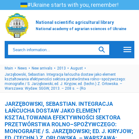
#Ukraine starts with you, remember!
National scientific agricultural library
National academy of agrarian sciences of Ukraine
Main
News
New arrivals
2013
August
Jarzębowski, Sebastian. Integracja łańcucha dostaw jako element
kształtowania efektywności sektora przetwórstwa rolno–spożywczego:
monografie / S. Jarzębowski; ed. J. Kiryjow; ed. (techn.) Z. Orłowska. –
Warszawa: Wydaw. SGGW, 2013. – 208 s. – (Ro
JARZĘBOWSKI, SEBASTIAN. INTEGRACJA
ŁAŃCUCHA DOSTAW JAKO ELEMENT
KSZTAŁTOWANIA EFEKTYWNOŚCI SEKTORA
PRZETWÓRSTWA ROLNO–SPOŻYWCZEGO:
MONOGRAFIE / S. JARZĘBOWSKI; ED. J. KIRYJOW;
ED. (TECHN.) Z. ORŁOWSKA. – WARSZAWA: