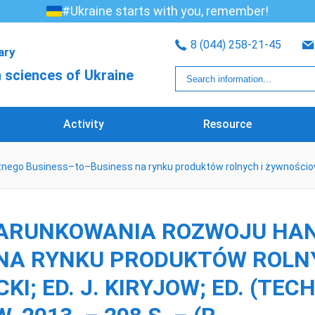
#Ukraine starts with you, remember!
8 (044) 258-21-45
rary
 sciences of Ukraine
Activity
Resource
nego Business–to–Business na rynku produktów rolnych i żywnościowych:
UWARUNKOWANIA ROZWOJU HA
NA RYNKU PRODUKTÓW ROLN
KI; ED. J. KIRYJOW; ED. (TEC