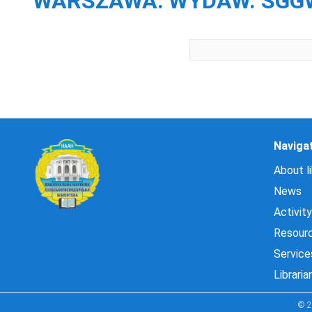
WARSZAWA: WYDAW. SGGW, 
Naviga
About li
News
Activity
Resour
Service
Libraria
© 2