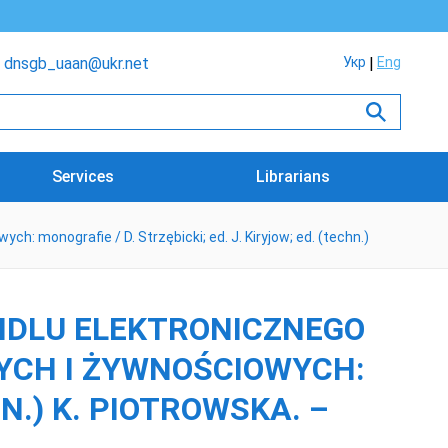
dnsgb_uaan@ukr.net
Укр
Eng
Services
Librarians
 monografie / D. Strzębicki; ed. J. Kiryjow; ed. (techn.)
NDLU ELEKTRONICZNEGO
YCH I ŻYWNOŚCIOWYCH:
HN.) K. PIOTROWSKA. –