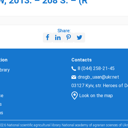
2013. – 208 S. – (R
Share:
tion
Contacts
8 (044) 258-21-45
brary
dnsgb_uaan@ukr.net
03127 Kyiv, str. Heroes of 
ce
Look on the map
s
ns
026 National scientific agricultural library National academy of agrarian sciences of Ukr