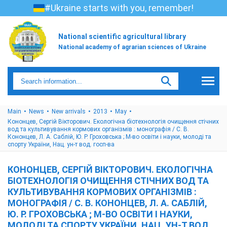
#Ukraine starts with you, remember!
National scientific agricultural library
National academy of agrarian sciences of Ukraine
Main
News
New arrivals
2013
May
Кононцев, Сергій Вікторович. Екологічна біотехнологія очищення стічних
вод та культивування кормових організмів : монографія / С. В.
Кононцев, Л. А. Саблій, Ю. Р. Гроховська ; М-во освіти і науки, молоді та
спорту України, Нац. ун-т вод. госп-ва
КОНОНЦЕВ, СЕРГІЙ ВІКТОРОВИЧ. ЕКОЛОГІЧНА
БІОТЕХНОЛОГІЯ ОЧИЩЕННЯ СТІЧНИХ ВОД ТА
КУЛЬТИВУВАННЯ КОРМОВИХ ОРГАНІЗМІВ :
МОНОГРАФІЯ / С. В. КОНОНЦЕВ, Л. А. САБЛІЙ,
Ю. Р. ГРОХОВСЬКА ; М-ВО ОСВІТИ І НАУКИ,
МОЛОДІ ТА СПОРТУ УКРАЇНИ, НАЦ. УН-Т ВОД.