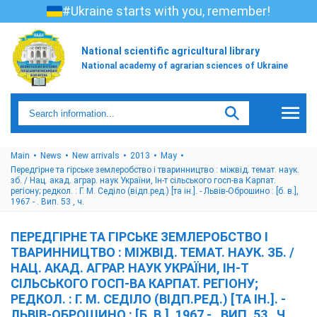
#Ukraine starts with you, remember!
National scientific agricultural library
National academy of agrarian sciences of Ukraine
Main
News
New arrivals
2013
May
Передгірне та гірське землеробство і тваринництво : міжвід. темат. наук.
зб. / Нац. акад. аграр. наук України, Ін-т сільського госп-ва Карпат.
регіону; редкол. : Г. М. Седіло (відп.ред.) [та ін.]. - Львів-Оброшино : [б. в.],
1967 - . Вип. 53 , ч.
ПЕРЕДГІРНЕ ТА ГІРСЬКЕ ЗЕМЛЕРОБСТВО І
ТВАРИННИЦТВО : МІЖВІД. ТЕМАТ. НАУК. ЗБ. /
НАЦ. АКАД. АГРАР. НАУК УКРАЇНИ, ІН-Т
СІЛЬСЬКОГО ГОСП-ВА КАРПАТ. РЕГІОНУ;
РЕДКОЛ. : Г. М. СЕДІЛО (ВІДП.РЕД.) [ТА ІН.]. -
ЛЬВІВ-ОБРОШИНО : [Б. В.], 1967 - . ВИП. 53 , Ч.