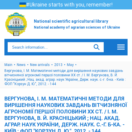
#Ukraine starts with you, remember!
National scientific agricultural library
National academy of agrarian sciences of Ukraine
Main
News
New arrivals
2013
May
Вергунова, І. М. Математичні методи для вирішення наукових завдань
вітчизняної агрономії першої половини ХХ ст. / І. М. Вергунова, В. Й.
Красніцький ; Нац. акад. аграр. наук України, Держ. наук. с.-г. б-ка. - Київ :
ФОП "Корзун Д. Ю.", 2012. - 144
ВЕРГУНОВА, І. М. МАТЕМАТИЧНІ МЕТОДИ ДЛЯ
ВИРІШЕННЯ НАУКОВИХ ЗАВДАНЬ ВІТЧИЗНЯНОЇ
АГРОНОМІЇ ПЕРШОЇ ПОЛОВИНИ ХХ СТ. / І. М.
ВЕРГУНОВА, В. Й. КРАСНІЦЬКИЙ ; НАЦ. АКАД.
АГРАР. НАУК УКРАЇНИ, ДЕРЖ. НАУК. С.-Г. Б-КА. -
КИЇВ : ФОП "КОРЗУН Д. Ю.", 2012. - 144