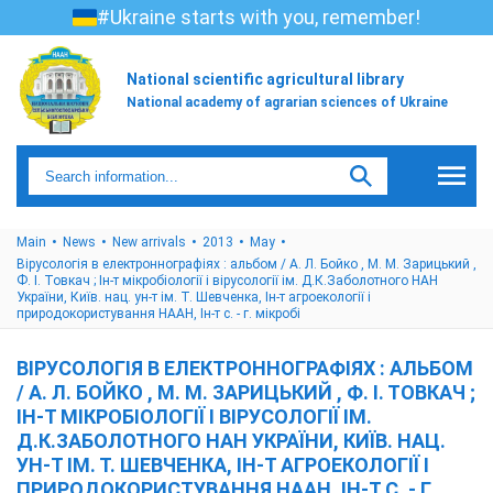
#Ukraine starts with you, remember!
National scientific agricultural library
National academy of agrarian sciences of Ukraine
Main
News
New arrivals
2013
May
Вірусологія в електроннографіях : альбом / А. Л. Бойко , М. М. Зарицький ,
Ф. І. Товкач ; Ін-т мікробіології і вірусології ім. Д.К.Заболотного НАН
України, Київ. нац. ун-т ім. Т. Шевченка, Ін-т агроекології і
природокористування НААН, Ін-т с. - г. мікробі
ВІРУСОЛОГІЯ В ЕЛЕКТРОННОГРАФІЯХ : АЛЬБОМ
/ А. Л. БОЙКО , М. М. ЗАРИЦЬКИЙ , Ф. І. ТОВКАЧ ;
ІН-Т МІКРОБІОЛОГІЇ І ВІРУСОЛОГІЇ ІМ.
Д.К.ЗАБОЛОТНОГО НАН УКРАЇНИ, КИЇВ. НАЦ.
УН-Т ІМ. Т. ШЕВЧЕНКА, ІН-Т АГРОЕКОЛОГІЇ І
ПРИРОДОКОРИСТУВАННЯ НААН, ІН-Т С. - Г.