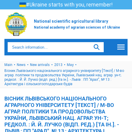
#Ukraine starts with you, remember!
National scientific agricultural library
National academy of agrarian sciences of Ukraine
Main
News
New arrivals
2013
May
Вісник Львівського національного аграрного університету [Текст] / М-во
аграр. політики та продовольства України, Львівський нац. аграр. ун-т;
редкол. : Й. Й. Лучко (відп. ред.) [та ін.]. - Львів : ПП "Арал", № 13 :
Архітектура і сільськогосподарське будів
ВІСНИК ЛЬВІВСЬКОГО НАЦІОНАЛЬНОГО
АГРАРНОГО УНІВЕРСИТЕТУ [ТЕКСТ] / М-ВО
АГРАР. ПОЛІТИКИ ТА ПРОДОВОЛЬСТВА
УКРАЇНИ, ЛЬВІВСЬКИЙ НАЦ. АГРАР. УН-Т;
РЕДКОЛ. : Й. Й. ЛУЧКО (ВІДП. РЕД.) [ТА ІН.]. -
ЛЬВІВ : ПП "АРАЛ", № 13 : АРХІТЕКТУРА І