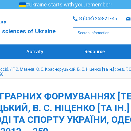
#Ukraine starts with you, remember!
8 (044) 258-21-45
rary
 sciences of Ukraine
Activity
Resource
 / Г. Є. Мазнєв, О. О. Красноруцький, В. С. Ніценко [та ін.] ; ред. Г.
50
РАРНИХ ФОРМУВАННЯХ [ТЕКСТ]
ИЙ, В. С. НІЦЕНКО [ТА ІН.] ;
ДІ ТА СПОРТУ УКРАЇНИ, ОДЕС