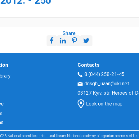
2012. - 250
Share:
tion
Contacts
8 (044) 258-21-45
brary
dnsgb_uaan@ukr.net
03127 Kyiv, str. Heroes of 
ce
Look on the map
s
ns
026 National scientific agricultural library National academy of agrarian sciences of Ukr