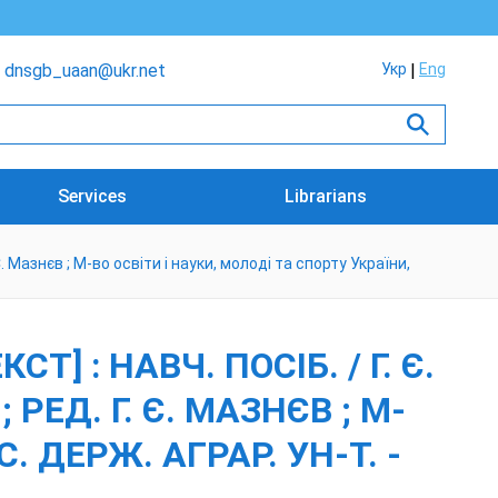
dnsgb_uaan@ukr.net
Укр
Eng
Services
Librarians
 Є. Мазнєв ; М-во освіти і науки, молоді та спорту України,
 : НАВЧ. ПОСІБ. / Г. Є.
 РЕД. Г. Є. МАЗНЄВ ; М-
. ДЕРЖ. АГРАР. УН-Т. -