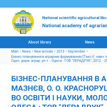
National scientific agricultural lib
National academy of agrarian
About library
News
Main
News
New arrivals
2013
September
Бізнес-планування в аграрних формуваннях [Текст] : навч. посіб.
Одес. держ. аграр. ун-т. - Одеса : ТОВ "ЛЕРАДРУК", 2012. - 2
БІЗНЕС-ПЛАНУВАННЯ В АГ
МАЗНЄВ, О. О. КРАСНОРУЦЬК
ВО ОСВІТИ І НАУКИ, МОЛО