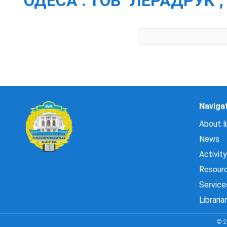
ОДЕСА : ТОВ "ЛЕРАДРУК", 
Naviga
About li
News
Activity
Resour
Service
Libraria
© 2