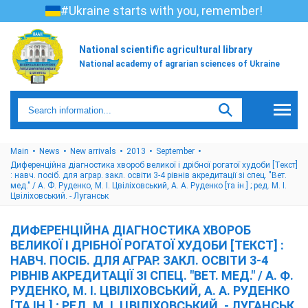
#Ukraine starts with you, remember!
National scientific agricultural library
National academy of agrarian sciences of Ukraine
Main
News
New arrivals
2013
September
Диференційна діагностика хвороб великої і дрібної рогатої худоби [Текст]
: навч. посіб. для аграр. закл. освіти 3-4 рівнів акредитації зі спец. "Вет.
мед." / А. Ф. Руденко, М. І. Цвіліховський, А. А. Руденко [та ін.] ; ред. М. І.
Цвіліховський. - Луганськ
ДИФЕРЕНЦІЙНА ДІАГНОСТИКА ХВОРОБ
ВЕЛИКОЇ І ДРІБНОЇ РОГАТОЇ ХУДОБИ [ТЕКСТ] :
НАВЧ. ПОСІБ. ДЛЯ АГРАР. ЗАКЛ. ОСВІТИ 3-4
РІВНІВ АКРЕДИТАЦІЇ ЗІ СПЕЦ. "ВЕТ. МЕД." / А. Ф.
РУДЕНКО, М. І. ЦВІЛІХОВСЬКИЙ, А. А. РУДЕНКО
[ТА ІН.] ; РЕД. М. І. ЦВІЛІХОВСЬКИЙ. - ЛУГАНСЬК