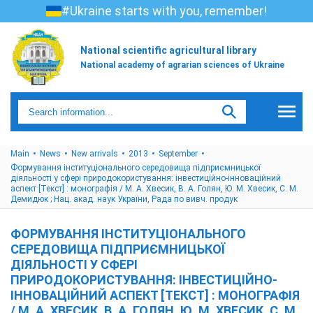
#Ukraine starts with you, remember!
National scientific agricultural library
National academy of agrarian sciences of Ukraine
Main
News
New arrivals
2013
September
Формування інституціонального середовища підприємницької
діяльності у сфері природокористування: інвестиційно-інноваційний
аспект [Текст] : монографія / М. А. Хвесик, В. А. Голян, Ю. М. Хвесик, С. М.
Демидюк ; Нац. акад. наук України, Рада по вивч. продук
ФОРМУВАННЯ ІНСТИТУЦІОНАЛЬНОГО
СЕРЕДОВИЩА ПІДПРИЄМНИЦЬКОЇ
ДІЯЛЬНОСТІ У СФЕРІ
ПРИРОДОКОРИСТУВАННЯ: ІНВЕСТИЦІЙНО-
ІННОВАЦІЙНИЙ АСПЕКТ [ТЕКСТ] : МОНОГРАФІЯ
/ М. А. ХВЕСИК, В. А. ГОЛЯН, Ю. М. ХВЕСИК, С. М.