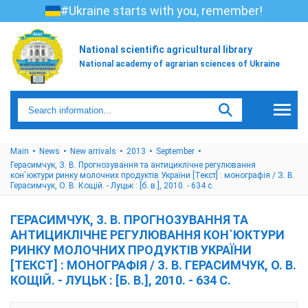
#Ukraine starts with you, remember!
National scientific agricultural library
National academy of agrarian sciences of Ukraine
Main
News
New arrivals
2013
September
Герасимчук, З. В. Прогнозування та антициклічне регулювання
кон`юктури ринку молочних продуктів України [Текст] : монографія / З. В.
Герасимчук, О. В. Кощій. - Луцьк : [б. в.], 2010. - 634 с.
ГЕРАСИМЧУК, З. В. ПРОГНОЗУВАННЯ ТА
АНТИЦИКЛІЧНЕ РЕГУЛЮВАННЯ КОН`ЮКТУРИ
РИНКУ МОЛОЧНИХ ПРОДУКТІВ УКРАЇНИ
[ТЕКСТ] : МОНОГРАФІЯ / З. В. ГЕРАСИМЧУК, О. В.
КОЩІЙ. - ЛУЦЬК : [Б. В.], 2010. - 634 С.