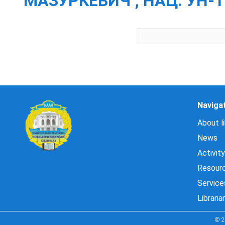
МАЗУРКЕВИЧ ; НАЦ. УН-Т
Naviga
About li
News
Activity
Resour
Service
Libraria
© 2