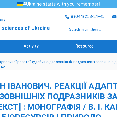
#Ukraine starts with you, remember!
8 (044) 258-21-45
rary
 sciences of Ukraine
Activity
Resource
 великої рогатої худоби на дію зовнішніх подразників залежно від ти
одо
 ІВАНОВИЧ. РЕАКЦІЇ АДАПТ
 ЗОВНІШНІХ ПОДРАЗНИКІВ З
КСТ] : МОНОГРАФІЯ / В. І. К