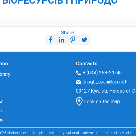
 БІОРЕСУРСІВ І ПРИРОДО
Share:
tion
Contacts
8 (044) 258-21-45
brary
dnsgb_uaan@ukr.net
03127 Kyiv, str. Heroes of 
ce
Look on the map
s
ns
026 National scientific agricultural library National academy of agrarian sciences of Ukr