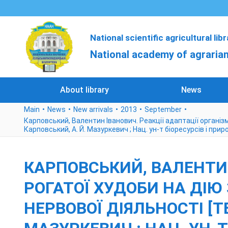
National scientific agricultural lib
National academy of agrarian
About library
News
Main
News
New arrivals
2013
September
Карповський, Валентин Іванович. Реакції адаптації організму
Карповський, А. Й. Мазуркевич ; Нац. ун-т біоресурсів і прир
КАРПОВСЬКИЙ, ВАЛЕНТИН
РОГАТОЇ ХУДОБИ НА ДІЮ
НЕРВОВОЇ ДІЯЛЬНОСТІ [ТЕ