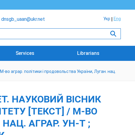
dnsgb_uaan@ukr.net
Укр
Eng
Services
Librarians
-во аграр. політики і продовольства України, Луган. нац.
Т. НАУКОВИЙ ВІСНИК
ЕТУ [ТЕКСТ] / М-ВО
НАЦ. АГРАР. УН-Т ;