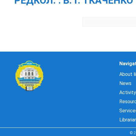
РЕДКОЛ. : В. Г. ТКАЧЕНКО 
Naviga
About li
News
Activity
Resour
Service
Libraria
© 2