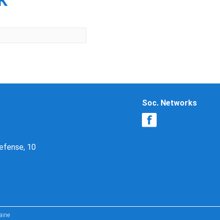
К
Soc. Networks
Defense, 10
aine