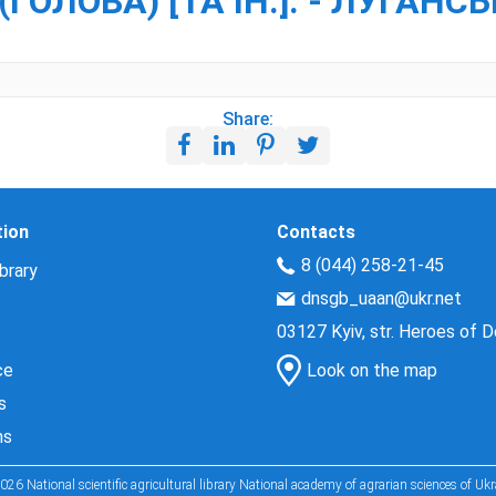
(ГОЛОВА) [ТА ІН.]. - ЛУГАНСЬ
Share:
tion
Contacts
8 (044) 258-21-45
brary
dnsgb_uaan@ukr.net
03127 Kyiv, str. Heroes of 
ce
Look on the map
s
ns
026 National scientific agricultural library National academy of agrarian sciences of Ukr