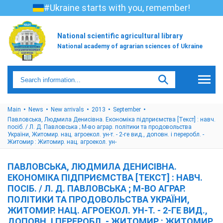
#Ukraine starts with you, remember!
National scientific agricultural library
National academy of agrarian sciences of Ukraine
Main
News
New arrivals
2013
September
Павловська, Людмила Денисівна. Економіка підприємства [Текст] : навч.
посіб. / Л. Д. Павловська ; М-во аграр. політики та продовольства
України, Житомир. нац. агроекол. ун-т. - 2-ге вид., доповн. і переробл. -
Житомир : Житомир. нац. агроекол. ун-
ПАВЛОВСЬКА, ЛЮДМИЛА ДЕНИСІВНА.
ЕКОНОМІКА ПІДПРИЄМСТВА [ТЕКСТ] : НАВЧ.
ПОСІБ. / Л. Д. ПАВЛОВСЬКА ; М-ВО АГРАР.
ПОЛІТИКИ ТА ПРОДОВОЛЬСТВА УКРАЇНИ,
ЖИТОМИР. НАЦ. АГРОЕКОЛ. УН-Т. - 2-ГЕ ВИД.,
ДОПОВН. І ПЕРЕРОБЛ. - ЖИТОМИР : ЖИТОМИР.