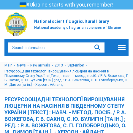
#Ukraine starts with you, remember!
National scientific agricultural library
National academy of agrarian sciences of Ukraine
Main
News
New arrivals
2013
September
Ресурсоощадні технології вирощування люцерни на насіння в
Південному Степу України [Текст] : навч. - метод. посіб. / Р. А. Вожегова, Г.
В. Сахно, С. Ю. Булигін [та ін.] ; ред. : Р. А. Вожегова, С. П. Голобородько, О.
М. Димов [та ін.]. - Херсон : Айлант,
РЕСУРСООЩАДНІ ТЕХНОЛОГІЇ ВИРОЩУВАННЯ
ЛЮЦЕРНИ НА НАСІННЯ В ПІВДЕННОМУ СТЕПУ
УКРАЇНИ [ТЕКСТ] : НАВЧ. - МЕТОД. ПОСІБ. / Р. А.
ВОЖЕГОВА, Г. В. САХНО, С. Ю. БУЛИГІН [ТА ІН.] ;
РЕД. : Р. А. ВОЖЕГОВА, С. П. ГОЛОБОРОДЬКО, О.
М. ДИМОВ [ТА ІН.]. - ХЕРСОН : АЙЛАНТ,