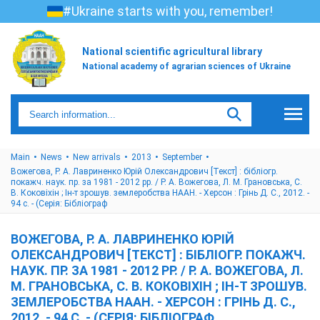
#Ukraine starts with you, remember!
National scientific agricultural library
National academy of agrarian sciences of Ukraine
Main
News
New arrivals
2013
September
Вожегова, Р. А. Лавриненко Юрій Олександрович [Текст] : бібліогр.
покажч. наук. пр. за 1981 - 2012 рр. / Р. А. Вожегова, Л. М. Грановська, С.
В. Коковіхін ; Ін-т зрошув. землеробства НААН. - Херсон : Грінь Д. С., 2012. -
94 с. - (Серія: Бібліограф
ВОЖЕГОВА, Р. А. ЛАВРИНЕНКО ЮРІЙ
ОЛЕКСАНДРОВИЧ [ТЕКСТ] : БІБЛІОГР. ПОКАЖЧ.
НАУК. ПР. ЗА 1981 - 2012 РР. / Р. А. ВОЖЕГОВА, Л.
М. ГРАНОВСЬКА, С. В. КОКОВІХІН ; ІН-Т ЗРОШУВ.
ЗЕМЛЕРОБСТВА НААН. - ХЕРСОН : ГРІНЬ Д. С.,
2012. - 94 С. - (СЕРІЯ: БІБЛІОГРАФ