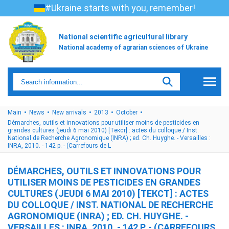
#Ukraine starts with you, remember!
National scientific agricultural library
National academy of agrarian sciences of Ukraine
Main
News
New arrivals
2013
October
Démarches, outils et innovations pour utiliser moins de pesticides en
grandes cultures (jeudi 6 mai 2010) [Текст] : actes du colloque / Inst.
National de Recherche Agronomique (INRA) ; ed. Ch. Huyghe. - Versailles :
INRA, 2010. - 142 p. - (Carrefours de L
DÉMARCHES, OUTILS ET INNOVATIONS POUR
UTILISER MOINS DE PESTICIDES EN GRANDES
CULTURES (JEUDI 6 MAI 2010) [ТЕКСТ] : ACTES
DU COLLOQUE / INST. NATIONAL DE RECHERCHE
AGRONOMIQUE (INRA) ; ED. CH. HUYGHE. -
VERSAILLES : INRA, 2010. - 142 P. - (CARREFOURS