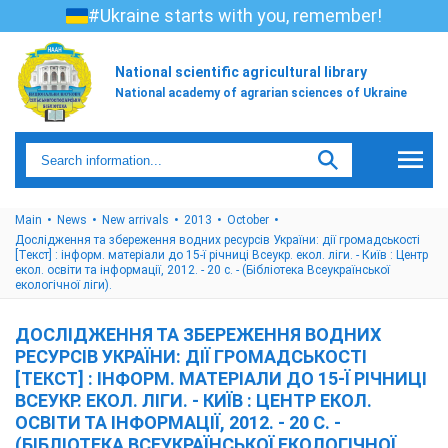
#Ukraine starts with you, remember!
National scientific agricultural library
National academy of agrarian sciences of Ukraine
Main
News
New arrivals
2013
October
Дослідження та збереження водних ресурсів України: дії громадськості
[Текст] : інформ. матеріали до 15-ї річниці Всеукр. екол. ліги. - Київ : Центр
екол. освіти та інформації, 2012. - 20 с. - (Бібліотека Всеукраїнської
екологічної ліги).
ДОСЛІДЖЕННЯ ТА ЗБЕРЕЖЕННЯ ВОДНИХ
РЕСУРСІВ УКРАЇНИ: ДІЇ ГРОМАДСЬКОСТІ
[ТЕКСТ] : ІНФОРМ. МАТЕРІАЛИ ДО 15-Ї РІЧНИЦІ
ВСЕУКР. ЕКОЛ. ЛІГИ. - КИЇВ : ЦЕНТР ЕКОЛ.
ОСВІТИ ТА ІНФОРМАЦІЇ, 2012. - 20 С. -
(БІБЛІОТЕКА ВСЕУКРАЇНСЬКОЇ ЕКОЛОГІЧНОЇ