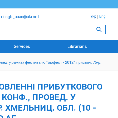
dnsgb_uaan@ukr.net
Укр
Eng
Services
Librarians
овед. у рамках фестивалю "Біофест - 2012", присвяч. 75-р.
НОВЛЕННІ ПРИБУТКОВОГО
КОНФ., ПРОВЕД. У
. ХМЕЛЬНИЦ. ОБЛ. (10 -