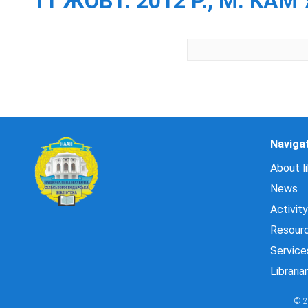
11 ЖОВТ. 2012 Р., М. КА
Naviga
About li
News
Activity
Resour
Service
Libraria
© 2