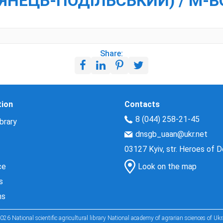
М`ЯНЕЦЬ-ПОДІЛЬСЬКИЙ) / М-В
Share:
tion
Contacts
8 (044) 258-21-45
brary
dnsgb_uaan@ukr.net
03127 Kyiv, str. Heroes of 
ce
Look on the map
s
ns
026 National scientific agricultural library National academy of agrarian sciences of Ukr