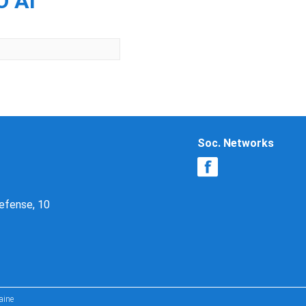
О АГ
Soc. Networks
Defense, 10
aine