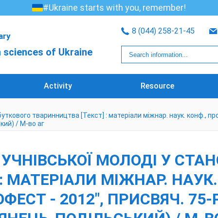
#Ukraine starts with you, remember!
8 (044) 258-21-45
rary
 sciences of Ukraine
Activity
Resource
уткового тваринництва [Текст] : матеріали міжнар. наук. конф., пр
кий) / М-во аг
 УЧНІВСЬКОЇ МОЛОДІ У СТА
 МАТЕРІАЛИ МІЖНАР. НАУК. 
СТ - 2012", ПРИСВЯЧ. 75-Р