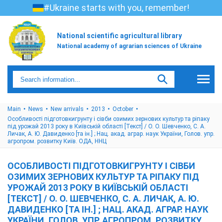
#Ukraine starts with you, remember!
National scientific agricultural library
National academy of agrarian sciences of Ukraine
Main
News
New arrivals
2013
October
Особливості підготовкигрунту і сівби озимих зернових культур та ріпаку
під урожай 2013 року в Київській області [Текст] / О. О. Шевченко, С. А.
Личак, А. Ю. Давиденко [та ін.] ; Нац. акад. аграр. наук України, Голов. упр.
агропром. розвитку Київ. ОДА, ННЦ
ОСОБЛИВОСТІ ПІДГОТОВКИГРУНТУ І СІВБИ
ОЗИМИХ ЗЕРНОВИХ КУЛЬТУР ТА РІПАКУ ПІД
УРОЖАЙ 2013 РОКУ В КИЇВСЬКІЙ ОБЛАСТІ
[ТЕКСТ] / О. О. ШЕВЧЕНКО, С. А. ЛИЧАК, А. Ю.
ДАВИДЕНКО [ТА ІН.] ; НАЦ. АКАД. АГРАР. НАУК
УКРАЇНИ, ГОЛОВ. УПР. АГРОПРОМ. РОЗВИТКУ