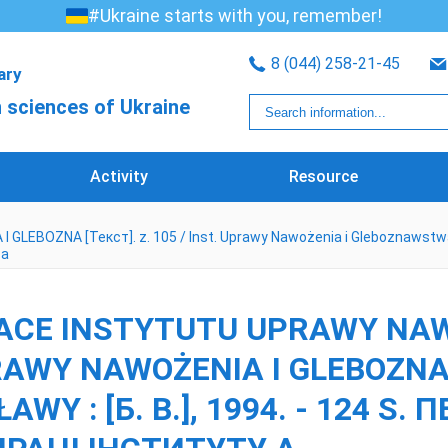
#Ukraine starts with you, remember!
8 (044) 258-21-45
rary
 sciences of Ukraine
Activity
Resource
ZNA [Текст]. z. 105 / Inst. Uprawy Nawożenia i Gleboznawstwa ; ed.:
 а
RACE INSTYTUTU UPRAWY NAW
UPRAWY NAWOŻENIA I GLEBOZNA
WY : [Б. В.], 1994. - 124 S.