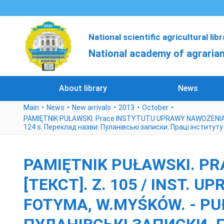
National scientific agricultural lib
National academy of agrarian
About library
News
Main
News
New arrivals
2013
October
PAMIĘTNIK PUŁAWSKI. Prace INSTYTUTU UPRAWY NAWOŻENIA I GLEBO
124 s. Переклад назви: Пуланівські записки. Праці інституту
PAMIĘTNIK PUŁAWSKI. P
[ТЕКСТ]. Z. 105 / INST. 
FOTYMA, W.MYŚKÓW. - PUŁA