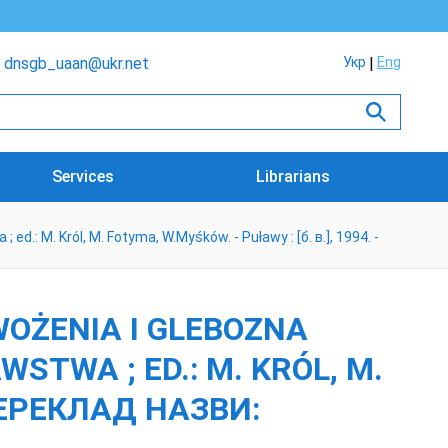
dnsgb_uaan@ukr.net
Укр
Eng
Services
Librarians
 M. Król, M. Fotyma, W.Myśków. - Puławy : [б. в.], 1994. -
OŻENIA I GLEBOZNA
WSTWA ; ED.: M. KRÓL, M.
 ПЕРЕКЛАД НАЗВИ: