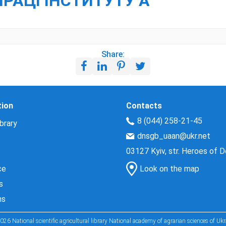
ПРАЦІ ІНСТИТУТУ А
Share:
tion
Contacts
8 (044) 258-21-45
brary
dnsgb_uaan@ukr.net
03127 Kyiv, str. Heroes of 
ce
Look on the map
s
ns
026 National scientific agricultural library National academy of agrarian sciences of Ukr