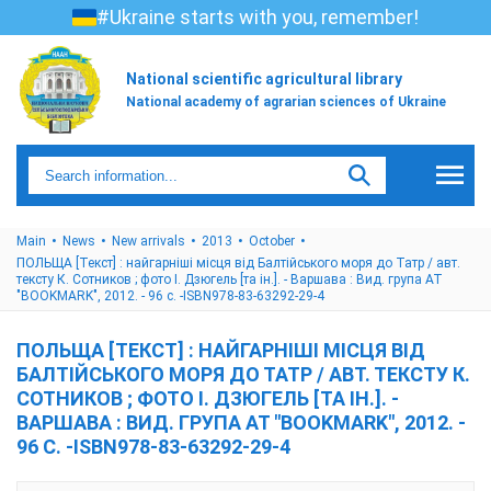
#Ukraine starts with you, remember!
National scientific agricultural library
National academy of agrarian sciences of Ukraine
Main
News
New arrivals
2013
October
ПОЛЬЩА [Текст] : найгарніші місця від Балтійського моря до Татр / авт.
тексту К. Сотников ; фото І. Дзюгель [та ін.]. - Варшава : Вид. група АТ
"BOOKMARK", 2012. - 96 с. -ISBN978-83-63292-29-4
ПОЛЬЩА [ТЕКСТ] : НАЙГАРНІШІ МІСЦЯ ВІД
БАЛТІЙСЬКОГО МОРЯ ДО ТАТР / АВТ. ТЕКСТУ К.
СОТНИКОВ ; ФОТО І. ДЗЮГЕЛЬ [ТА ІН.]. -
ВАРШАВА : ВИД. ГРУПА АТ "BOOKMARK", 2012. -
96 С. -ISBN978-83-63292-29-4