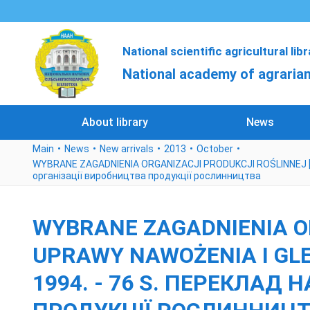
National scientific agricultural lib
National academy of agrarian
About library
News
Main
News
New arrivals
2013
October
WYBRANE ZAGADNIENIA ORGANIZACJI PRODUKCJI ROŚLINNEJ [Текст]
організації виробництва продукції рослинництва
WYBRANE ZAGADNIENIA OR
UPRAWY NAWOŻENIA I GLEBO
1994. - 76 S. ПЕРЕКЛАД