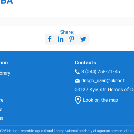
ТВА
Share:
tion
Contacts
8 (044) 258-21-45
brary
dnsgb_uaan@ukr.net
03127 Kyiv, str. Heroes of 
ce
Look on the map
s
ns
026 National scientific agricultural library National academy of agrarian sciences of Ukr