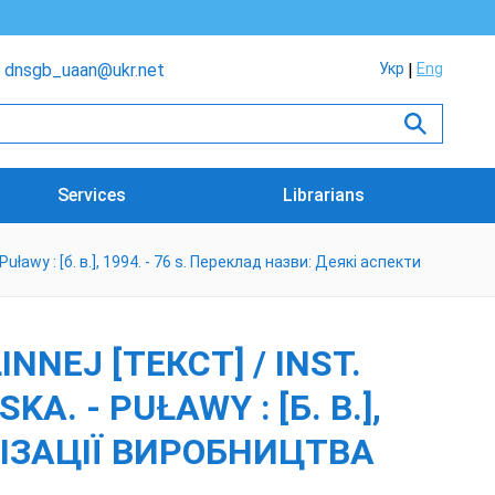
dnsgb_uaan@ukr.net
Укр
Eng
Services
Librarians
wy : [б. в.], 1994. - 76 s. Переклад назви: Деякі аспекти
NEJ [ТЕКСТ] / INST.
. - PUŁAWY : [Б. В.],
АНІЗАЦІЇ ВИРОБНИЦТВА