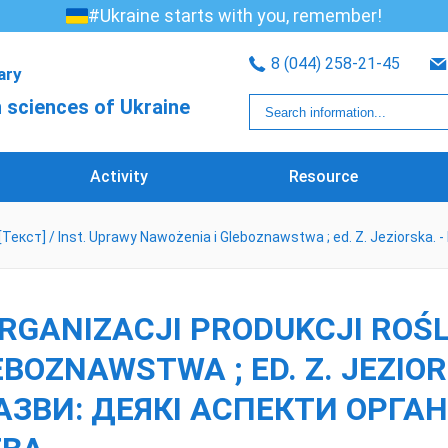
#Ukraine starts with you, remember!
8 (044) 258-21-45
rary
 sciences of Ukraine
Activity
Resource
 / Inst. Uprawy Nawożenia i Gleboznawstwa ; ed. Z. Jeziorska. - Puła
GANIZACJI PRODUKCJI ROŚLIN
ZNAWSTWA ; ED. Z. JEZIORSKA
 НАЗВИ: ДЕЯКІ АСПЕКТИ ОРГ