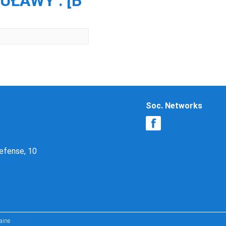
ŁAWY : [Б
Soc. Networks
Defense, 10
aine