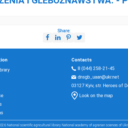
NIA I GLEBOZNAWSTWA. - PU
Share:
tion
Contacts
8 (044) 258-21-45
brary
dnsgb_uaan@ukr.net
03127 Kyiv, str. Heroes of 
ce
Look on the map
s
ns
026 National scientific agricultural library National academy of agrarian sciences of Ukr