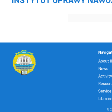
INSTYTUT UPRAWY NAWOŻE
Naviga
About li
News
Activity
Resour
Service
Libraria
© 2