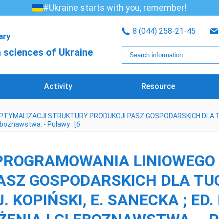
#Ukraine starts with you, remember!
8 (044) 258-21-45
rary
 sciences of Ukraine
Activity
Resource
IZACJI STRUKTURY PRODUKCJI PASZ GOSPODARSKICH DLA TUCZNIKÓW [
eboznawstwa. - Puławy : [б
PROGRAMOWANIA LINIOWEGO 
SZ GOSPODARSKICH DLA TUCZ
J. KOPIŃSKI, E. SANECKA ; ED.