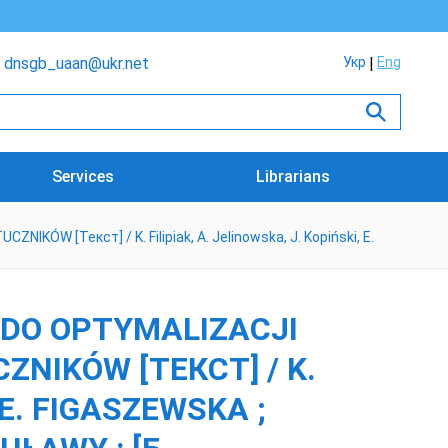
dnsgb_uaan@ukr.net
Укр
Eng
Services
Librarians
Текст] / K. Filipiak, A. Jelinowska, J. Kopiński, E.
DO OPTYMALIZACJI
NIKÓW [ТЕКСТ] / K.
 E. FIGASZEWSKA ;