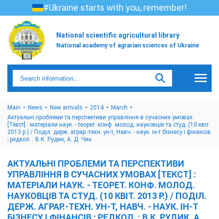
#Ukraine starts with you, remember!
National scientific agricultural library
National academy of agrarian sciences of Ukraine
Main
News
New arrivals
2014
March
Актуальні проблеми та перспективи управління в сучасних умовах
[Текст] : матеріали наук. - теорет. конф. молод. науковців та студ. (10 квіт.
2013 р.) / Поділ. держ. аграр.-техн. ун-т, Навч. - наук. ін-т бізнесу і фінансів
; редкол. : В.К. Рудик, А. Д. Чик
АКТУАЛЬНІ ПРОБЛЕМИ ТА ПЕРСПЕКТИВИ
УПРАВЛІННЯ В СУЧАСНИХ УМОВАХ [ТЕКСТ] :
МАТЕРІАЛИ НАУК. - ТЕОРЕТ. КОНФ. МОЛОД.
НАУКОВЦІВ ТА СТУД. (10 КВІТ. 2013 Р.) / ПОДІЛ.
ДЕРЖ. АГРАР.-ТЕХН. УН-Т, НАВЧ. - НАУК. ІН-Т
БІЗНЕСУ І ФІНАНСІВ ; РЕДКОЛ. : В.К. РУДИК, А.