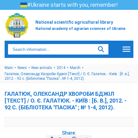
#Ukraine starts with you, remember!
National scientific agricultural library
National academy of agrarian sciences of Ukraine
Main
News
New arrivals
2014
March
Галатюк, Олександр Хвороби бджіл [Текст] / О. Є. Галатюк. - Київ : [б. в.],
2012. - 92 с. (Бібліотека "Пасіка" ; № 1-4, 2012).
ГАЛАТЮК, ОЛЕКСАНДР ХВОРОБИ БДЖІЛ
[ТЕКСТ] / О. Є. ГАЛАТЮК. - КИЇВ : [Б. В.], 2012. -
92 С. (БІБЛІОТЕКА "ПАСІКА" ; № 1-4, 2012).
Share: