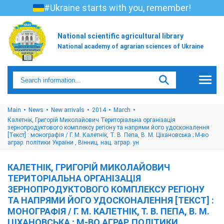
#Ukraine starts with you, remember!
National scientific agricultural library
National academy of agrarian sciences of Ukraine
Main
News
New arrivals
2014
March
Калетнік, Григорій Миколайович Територіальна організація
зернопродуктового комплексу регіону та напрями його удосконалення
[Текст] : монографія / Г. М. Калетнік, Т. В. Пепа, В. М. Ціхановська ; М-во
аграр. політики України , Вінниц. нац. аграр. ун
КАЛЕТНІК, ГРИГОРІЙ МИКОЛАЙОВИЧ
ТЕРИТОРІАЛЬНА ОРГАНІЗАЦІЯ
ЗЕРНОПРОДУКТОВОГО КОМПЛЕКСУ РЕГІОНУ
ТА НАПРЯМИ ЙОГО УДОСКОНАЛЕННЯ [ТЕКСТ] :
МОНОГРАФІЯ / Г. М. КАЛЕТНІК, Т. В. ПЕПА, В. М.
ЦІХАНОВСЬКА ; М-ВО АГРАР. ПОЛІТИКИ