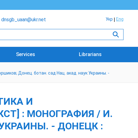
dnsgb_uaan@ukr.net
Укр
Eng
Services
Librarians
шиков; Донец. ботан. сад Нац. акад. наук Украины. -
ТИКА И
Т] : МОНОГРАФИЯ / И.
УКРАИНЫ. - ДОНЕЦК :