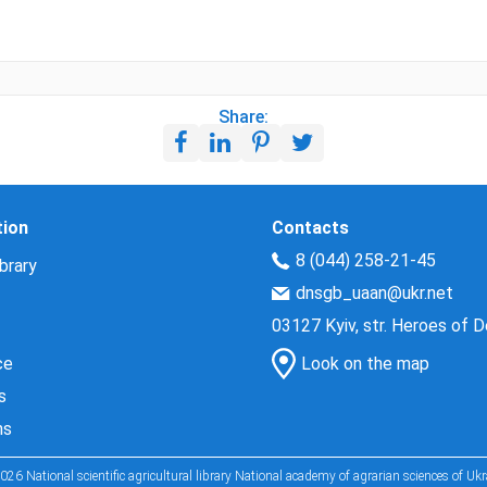
Share:
tion
Contacts
8 (044) 258-21-45
brary
dnsgb_uaan@ukr.net
03127 Kyiv, str. Heroes of 
ce
Look on the map
s
ns
026 National scientific agricultural library National academy of agrarian sciences of Ukr