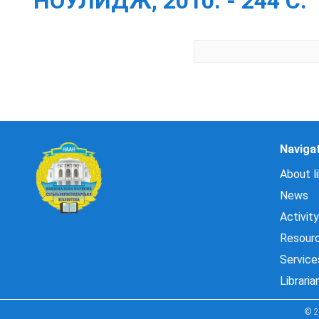
НОУЛИДЖ, 2010. - 244 С.
Naviga
About li
News
Activity
Resour
Service
Libraria
© 2