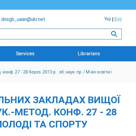
dnsgb_uaan@ukr.net
Укр
Eng
Services
Librarians
ф. 27 - 28 берез. 2013 р. : зб. наук. пр. / М-во освіти і
АЛЬНИХ ЗАКЛАДАХ ВИЩОЇ
К.-МЕТОД. КОНФ. 27 - 28
, МОЛОДІ ТА СПОРТУ