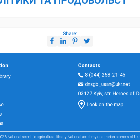
ПОЛІТИКИ ТА ПРОДОВОЛЬСТ
Share:
tion
Contacts
8 (044) 258-21-45
brary
dnsgb_uaan@ukr.net
03127 Kyiv, str. Heroes of 
ce
Look on the map
s
ns
026 National scientific agricultural library National academy of agrarian sciences of Ukr