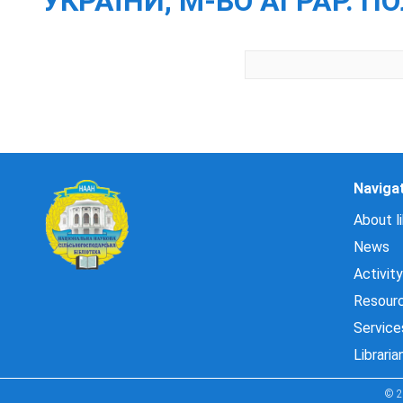
УКРАЇНИ, М-ВО АГРАР. 
Naviga
About li
News
Activity
Resour
Service
Libraria
© 2