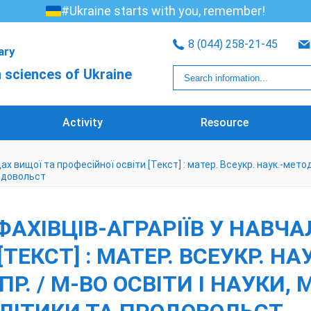
#Ukraine starts with you, remember!
8 (044) 258-21-45
rary
 sciences of Ukraine
Activity
Resource
ищої та професійної освіти [Текст] : матер. Всеукр. наук.-метод. кон
родовольст
ФАХІВЦІВ-АГРАРІЇВ У НАВЧ
ТЕКСТ] : МАТЕР. ВСЕУКР. НАУ
К. ПР. / М-ВО ОСВІТИ І НАУКИ