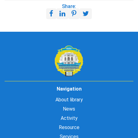
Share:
Navigation
About library
News
Activity
Resource
Services