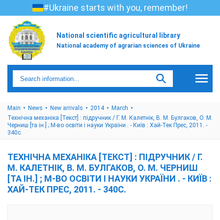
#Ukraine starts with you, remember!
National scientific agricultural library
National academy of agrarian sciences of Ukraine
Main
News
New arrivals
2014
March
Технічна механіка [Текст] : підручник / Г. М. Калетнік, В. М. Булгаков, О. М.
Черниш [та ін.] ; М-во освіти і науки України . - Київ : Хай-Тек Прес, 2011. -
340с.
ТЕХНІЧНА МЕХАНІКА [ТЕКСТ] : ПІДРУЧНИК / Г.
М. КАЛЕТНІК, В. М. БУЛГАКОВ, О. М. ЧЕРНИШ
[ТА ІН.] ; М-ВО ОСВІТИ І НАУКИ УКРАЇНИ . - КИЇВ :
ХАЙ-ТЕК ПРЕС, 2011. - 340С.