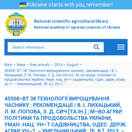
#Ukraine starts with you, remember!
National scientific agricultural library
National academy of agrarian sciences of Ukraine
Main
News
New arrivals
2014
August
45508–ВТ 38 Технології вирощування часнику : рекомендації / В. І.
Лихацький, Л. М. Попова, З. Д. Сич [та ін.] ; М–во аграр. політики та
продовольства України, Уман. нац. ун–т садівництва, Одес. держ. аграр.
ун–т. – Хмельницький : [б. в.], 2013. –
45508–ВТ 38 ТЕХНОЛОГІЇ ВИРОЩУВАННЯ
ЧАСНИКУ : РЕКОМЕНДАЦІЇ / В. І. ЛИХАЦЬКИЙ,
Л. М. ПОПОВА, З. Д. СИЧ [ТА ІН.] ; М–ВО АГРАР.
ПОЛІТИКИ ТА ПРОДОВОЛЬСТВА УКРАЇНИ,
УМАН. НАЦ. УН–Т САДІВНИЦТВА, ОДЕС. ДЕРЖ.
АГРАР. УН–Т. – ХМЕЛЬНИЦЬКИЙ : [Б. В.], 2013. –