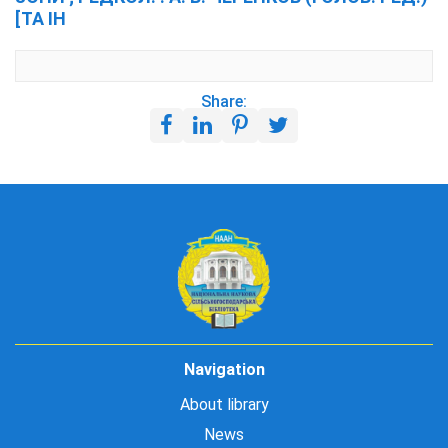
[ТА ІН
Share:
Navigation
About library
News