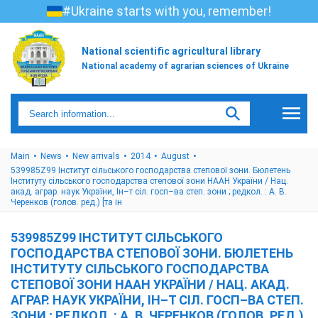
#Ukraine starts with you, remember!
National scientific agricultural library
National academy of agrarian sciences of Ukraine
Main
News
New arrivals
2014
August
539985Z99 Інститут сільського господарства степової зони. Бюлетень
Інституту сільського господарства степової зони НААН України / Нац.
акад. аграр. наук України, Ін–т сіл. госп–ва степ. зони ; редкол. : А. В.
Черенков (голов. ред.) [та ін
539985Z99 ІНСТИТУТ СІЛЬСЬКОГО
ГОСПОДАРСТВА СТЕПОВОЇ ЗОНИ. БЮЛЕТЕНЬ
ІНСТИТУТУ СІЛЬСЬКОГО ГОСПОДАРСТВА
СТЕПОВОЇ ЗОНИ НААН УКРАЇНИ / НАЦ. АКАД.
АГРАР. НАУК УКРАЇНИ, ІН–Т СІЛ. ГОСП–ВА СТЕП.
ЗОНИ ; РЕДКОЛ. : А. В. ЧЕРЕНКОВ (ГОЛОВ. РЕД.)