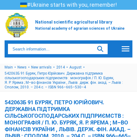
#Ukraine starts with you, remember!
National scientific agricultural library
National academy of agrarian sciences of Ukraine
Main
News
New arrivals
2014
August
542063Б 91 Буряк, Петро Юрійович. Державна підтримка
сільськогосподарських підприємств : монографія / П. Ю. Буряк,
Я. Р. Ярема ; М–во фінансів України , Львів. держ. фін. акад. – Львів :
Сполом, 2010. – 204 с. – ISBN 966–665–530–4
542063Б 91 БУРЯК, ПЕТРО ЮРІЙОВИЧ.
ДЕРЖАВНА ПІДТРИМКА
СІЛЬСЬКОГОСПОДАРСЬКИХ ПІДПРИЄМСТВ :
МОНОГРАФІЯ / П. Ю. БУРЯК, Я. Р. ЯРЕМА ; М–ВО
ФІНАНСІВ УКРАЇНИ , ЛЬВІВ. ДЕРЖ. ФІН. АКАД. –
ЛЬВІВ : СПОЛОМ, 2010. – 204 С. – ISBN 966–665–