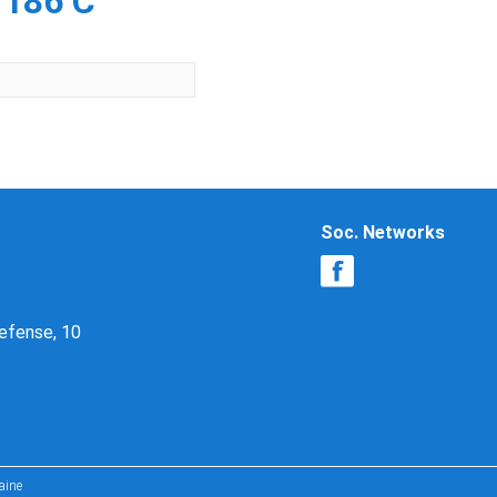
 186 С
Soc. Networks
Defense, 10
aine