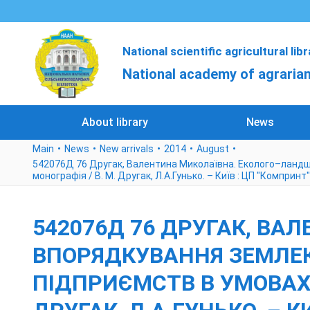
National scientific agricultural lib
National academy of agrarian
About library
News
Main
News
New arrivals
2014
August
542076Д 76 Другак, Валентина Миколаївна. Еколого–ландш
монографія / В. М. Другак, Л.А.Гунько. – Київ : ЦП "Компринт"
542076Д 76 ДРУГАК, В
ВПОРЯДКУВАННЯ ЗЕМЛЕ
ПІДПРИЄМСТВ В УМОВАХ 