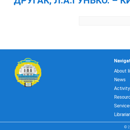
ДРУГАК, Л.А.ГУНЬКО. – КИ
Naviga
About li
News
Activity
Resour
Service
Libraria
© 2