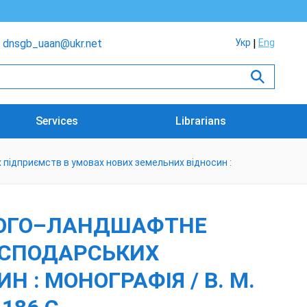
dnsgb_uaan@ukr.net
Укр
Eng
Services
Librarians
ідприємств в умовах нових земельних відносин :
ОЛОГО–ЛАНДШАФТНЕ
ОСПОДАРСЬКИХ
 : МОНОГРАФІЯ / В. М.