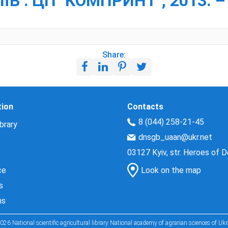
ЇВ : ЦП "КОМПРИНТ", 2013. –
Share:
tion
Contacts
8 (044) 258-21-45
brary
dnsgb_uaan@ukr.net
03127 Kyiv, str. Heroes of 
ce
Look on the map
s
ns
026 National scientific agricultural library National academy of agrarian sciences of Ukr