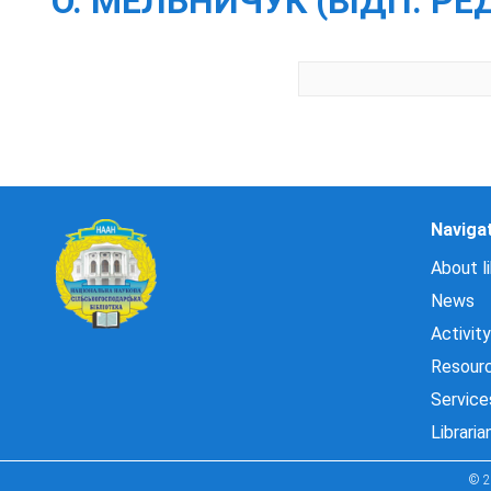
О. МЕЛЬНИЧУК (ВІДП. РЕД.) [
Naviga
About li
News
Activity
Resour
Service
Libraria
© 2