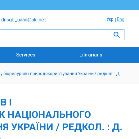
dnsgb_uaan@ukr.net
Укр
Eng
Services
Librarians
біоресурсів і природокористування України / редкол. : Д.
В І
К НАЦІОНАЛЬНОГО
УКРАЇНИ / РЕДКОЛ. : Д.