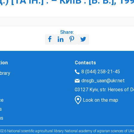
ТА ІН.] . – КИЇВ : [Б. В.], 19
Share:
tion
Contacts
8 (044) 258-21-45
brary
dnsgb_uaan@ukr.net
03127 Kyiv, str. Heroes of 
ce
Look on the map
s
ns
026 National scientific agricultural library National academy of agrarian sciences of Ukr