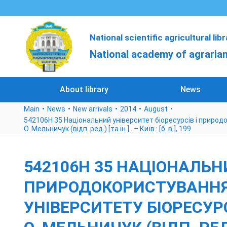
National scientific agricultural lib
National academy of agrarian
About library
News
Main
News
New arrivals
2014
August
542106Н 35 Національний університет біоресурсів і природо
О. Мельничук (відп. ред.) [та ін.] . – Київ : [б. в.], 199
542106Н 35 НАЦІОНАЛЬНИ
ПРИРОДОКОРИСТУВАННЯ 
УНІВЕРСИТЕТУ БІОРЕСУРС