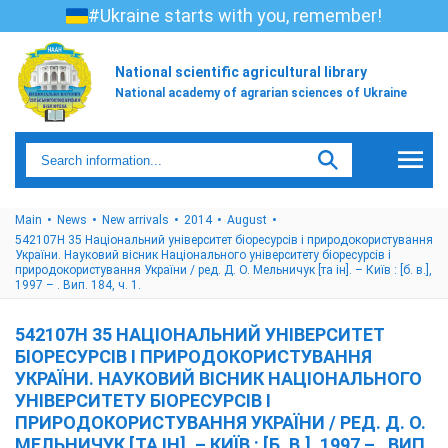
#Ukraine starts with you, remember!
National scientific agricultural library
National academy of agrarian sciences of Ukraine
Main
News
New arrivals
2014
August
542107Н 35 Національний університет біоресурсів і природокористування
України. Науковий вісник Національного університету біоресурсів і
природокористування України / ред. Д. О. Мельничук [та ін]. – Київ : [б. в.],
1997 – . Вип. 184, ч. 1.
542107Н 35 НАЦІОНАЛЬНИЙ УНІВЕРСИТЕТ
БІОРЕСУРСІВ І ПРИРОДОКОРИСТУВАННЯ
УКРАЇНИ. НАУКОВИЙ ВІСНИК НАЦІОНАЛЬНОГО
УНІВЕРСИТЕТУ БІОРЕСУРСІВ І
ПРИРОДОКОРИСТУВАННЯ УКРАЇНИ / РЕД. Д. О.
МЕЛЬНИЧУК [ТА ІН]. – КИЇВ : [Б. В.], 1997 – . ВИП.