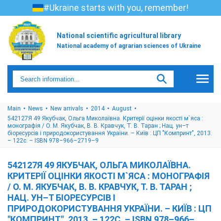
#Ukraine starts with you, remember!
National scientific agricultural library
National academy of agrarian sciences of Ukraine
Main
News
New arrivals
2014
August
542127Я 49 Якубчак, Ольга Миколаївна. Критерії оцінки якості м`яса :
монографія / О. М. Якубчак, В. В. Кравчук, Т. В. Таран ; Нац. ун–т
біоресурсів і природокористування України. – Київ : ЦП "Компринт", 2013.
– 122с. – ISBN 978–966–2719–9
542127Я 49 ЯКУБЧАК, ОЛЬГА МИКОЛАЇВНА.
КРИТЕРІЇ ОЦІНКИ ЯКОСТІ М`ЯСА : МОНОГРАФІЯ
/ О. М. ЯКУБЧАК, В. В. КРАВЧУК, Т. В. ТАРАН ;
НАЦ. УН–Т БІОРЕСУРСІВ І
ПРИРОДОКОРИСТУВАННЯ УКРАЇНИ. – КИЇВ : ЦП
"КОМПРИНТ", 2013. – 122С. – ISBN 978–966–