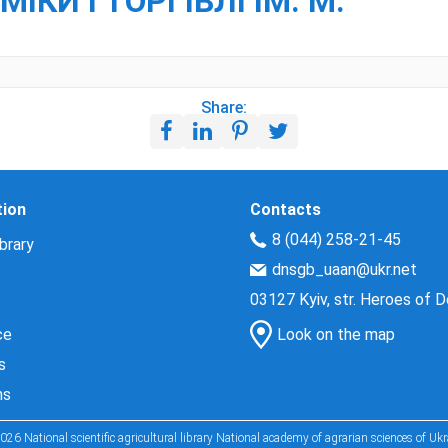
ІКИ І ТОРГІВЛІ ІМ. М.
Share:
tion
Contacts
8 (044) 258-21-45
brary
dnsgb_uaan@ukr.net
03127 Kyiv, str. Heroes of 
ce
Look on the map
s
ns
026 National scientific agricultural library National academy of agrarian sciences of Ukr