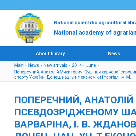
National scientific agricultural lib
National academy of agrarian
About library
News
Main
News
New arrivals
2014
June
Поперечний, Анатолій Микитович. Сушіння харчової сировини у
спорту України, Донец. нац. ун-т економіки і торгівлі ім. М.
ПОПЕРЕЧНИЙ, АНАТОЛІЙ
ПСЕВДОЗРІДЖЕНОМУ ШАРІ 
ВАРВАРІНА, І. В. ЖДАНОВ