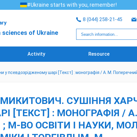
#Ukraine starts with you, remember!
8 (044) 258-21-45
rary
 sciences of Ukraine
Activity
Resource
 псевдозрідженому шарі [Текст] : монографія / А. М. Поперечний, Н.
 МИКИТОВИЧ. СУШІННЯ ХАР
[ТЕКСТ] : МОНОГРАФІЯ / А.
 ; М-ВО ОСВІТИ І НАУКИ, МО