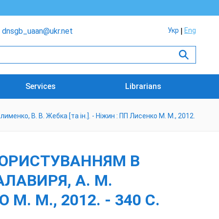
dnsgb_uaan@ukr.net
Укр
Eng
Services
Librarians
енко, В. В. Жебка [та ін.]. - Ніжин : ПП Лисенко М. М., 2012.
КОРИСТУВАННЯМ В
АЛАВИРЯ, А. М.
М. М., 2012. - 340 С.