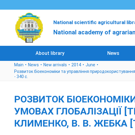
National scientific agricultural lib
National academy of agrarian
About library
News
Main
News
New arrivals
2014
June
Розвиток біоекономіки та управління природокористуванням в у
- 340 с.
РОЗВИТОК БІОЕКОНОМІК
УМОВАХ ГЛОБАЛІЗАЦІЇ [ТЕ
КЛИМЕНКО, В. В. ЖЕБКА [ТА