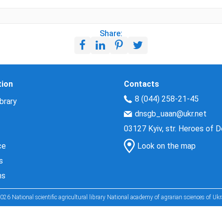
Share:
tion
Contacts
8 (044) 258-21-45
brary
dnsgb_uaan@ukr.net
03127 Kyiv, str. Heroes of 
ce
Look on the map
s
ns
026 National scientific agricultural library National academy of agrarian sciences of Ukr