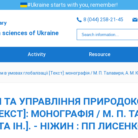
#Ukraine starts with you, remember!
8 (044) 258-21-45
rary
 sciences of Ukraine
Activity
Resource
мовах глобалізації [Текст]: монографія / М. П. Талавиря, А. М. Клим
И ТА УПРАВЛІННЯ ПРИРОДО
КСТ]: МОНОГРАФІЯ / М. П. Т
 ІН.]. - НІЖИН : ПП ЛИСЕНКО 