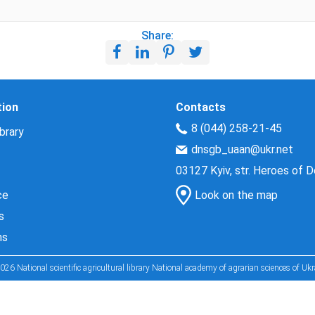
Share:
tion
Contacts
8 (044) 258-21-45
brary
dnsgb_uaan@ukr.net
03127 Kyiv, str. Heroes of 
ce
Look on the map
s
ns
026 National scientific agricultural library National academy of agrarian sciences of Ukr