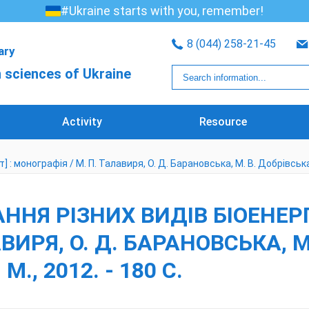
#Ukraine starts with you, remember!
8 (044) 258-21-45
rary
 sciences of Ukraine
Activity
Resource
 монографія / М. П. Талавиря, О. Д. Барановська, М. В. Добрівська [та
НЯ РІЗНИХ ВИДІВ БІОЕНЕРГ
ИРЯ, О. Д. БАРАНОВСЬКА, М.
., 2012. - 180 С.