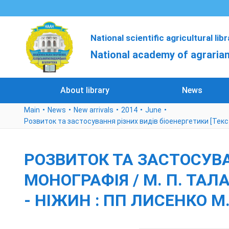
National scientific agricultural lib
National academy of agrarian
About library
News
Main
News
New arrivals
2014
June
Розвиток та застосування різних видів біоенергетики [Текст] :
РОЗВИТОК ТА ЗАСТОСУВАН
МОНОГРАФІЯ / М. П. ТАЛАВ
- НІЖИН : ПП ЛИСЕНКО М. М