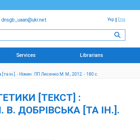
dnsgb_uaan@ukr.net
Укр
Eng
Services
Librarians
 ін.]. - Ніжин : ПП Лисенко М. М., 2012. - 180 с.
ЕТИКИ [ТЕКСТ] :
 В. ДОБРІВСЬКА [ТА ІН.].