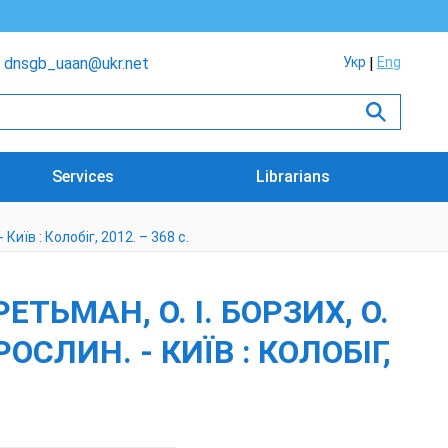
dnsgb_uaan@ukr.net
Укр
Eng
Services
Librarians
 Київ : Колобіг, 2012. – 368 с.
РЕТЬМАН, О. І. БОРЗИХ, О.
ОСЛИН. - КИЇВ : КОЛОБІГ,