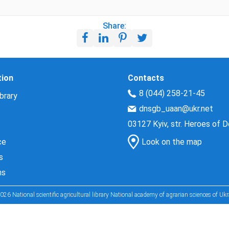
Share:
tion
Contacts
8 (044) 258-21-45
brary
dnsgb_uaan@ukr.net
03127 Kyiv, str. Heroes of 
ce
Look on the map
s
ns
026 National scientific agricultural library National academy of agrarian sciences of Ukr