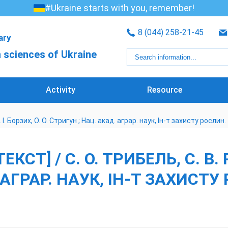
#Ukraine starts with you, remember!
8 (044) 258-21-45
rary
 sciences of Ukraine
Activity
Resource
І. Борзих, О. О. Стригун ; Нац. акад. аграр. наук, Ін-т захисту рослин. -
КСТ] / С. О. ТРИБЕЛЬ, С. В. 
АГРАР. НАУК, ІН-Т ЗАХИСТУ Р