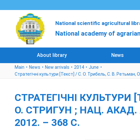
National scientific agricultural lib
National academy of agrarian
About library
News
Main
News
New arrivals
2014
June
Стратегічні культури [Текст] / С. О. Трибель, С. В. Ретьман, О. 
СТРАТЕГІЧНІ КУЛЬТУРИ [ТЕ
О. СТРИГУН ; НАЦ. АКАД. 
2012. – 368 С.