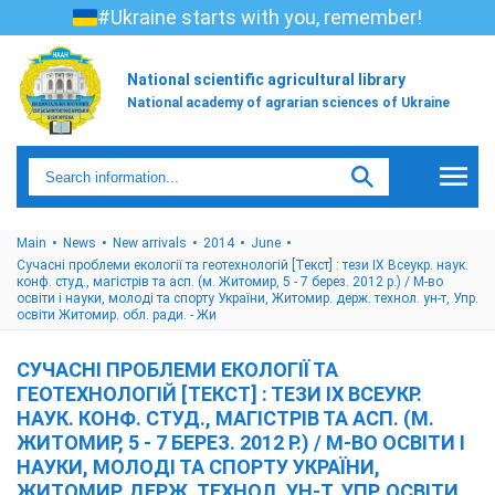
#Ukraine starts with you, remember!
National scientific agricultural library
National academy of agrarian sciences of Ukraine
Main
News
New arrivals
2014
June
Сучасні проблеми екології та геотехнологій [Текст] : тези ІХ Всеукр. наук.
конф. студ., магістрів та асп. (м. Житомир, 5 - 7 берез. 2012 р.) / М-во
освіти і науки, молоді та спорту України, Житомир. держ. технол. ун-т, Упр.
освіти Житомир. обл. ради. - Жи
СУЧАСНІ ПРОБЛЕМИ ЕКОЛОГІЇ ТА
ГЕОТЕХНОЛОГІЙ [ТЕКСТ] : ТЕЗИ ІХ ВСЕУКР.
НАУК. КОНФ. СТУД., МАГІСТРІВ ТА АСП. (М.
ЖИТОМИР, 5 - 7 БЕРЕЗ. 2012 Р.) / М-ВО ОСВІТИ І
НАУКИ, МОЛОДІ ТА СПОРТУ УКРАЇНИ,
ЖИТОМИР. ДЕРЖ. ТЕХНОЛ. УН-Т, УПР. ОСВІТИ