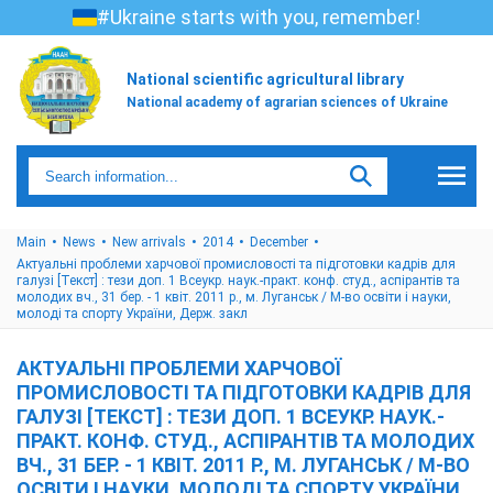
#Ukraine starts with you, remember!
National scientific agricultural library
National academy of agrarian sciences of Ukraine
Main
News
New arrivals
2014
December
Актуальні проблеми харчової промисловості та підготовки кадрів для
галузі [Текст] : тези доп. 1 Всеукр. наук.-практ. конф. студ., аспірантів та
молодих вч., 31 бер. - 1 квіт. 2011 р., м. Луганськ / М-во освіти і науки,
молоді та спорту України, Держ. закл
АКТУАЛЬНІ ПРОБЛЕМИ ХАРЧОВОЇ
ПРОМИСЛОВОСТІ ТА ПІДГОТОВКИ КАДРІВ ДЛЯ
ГАЛУЗІ [ТЕКСТ] : ТЕЗИ ДОП. 1 ВСЕУКР. НАУК.-
ПРАКТ. КОНФ. СТУД., АСПІРАНТІВ ТА МОЛОДИХ
ВЧ., 31 БЕР. - 1 КВІТ. 2011 Р., М. ЛУГАНСЬК / М-ВО
ОСВІТИ І НАУКИ, МОЛОДІ ТА СПОРТУ УКРАЇНИ,