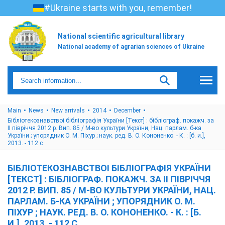
#Ukraine starts with you, remember!
National scientific agricultural library
National academy of agrarian sciences of Ukraine
Main
News
New arrivals
2014
December
Бібліотекознавствоі бібліографія України [Текст] : бібліограф. покажч. за
ІІ півріччя 2012 р. Вип. 85 / М-во культури України, Нац. парлам. б-ка
України ; упорядник О. М. Піхур ; наук. ред. В. О. Кононенко. - К. : [б. и.],
2013. - 112 с
БІБЛІОТЕКОЗНАВСТВОІ БІБЛІОГРАФІЯ УКРАЇНИ
[ТЕКСТ] : БІБЛІОГРАФ. ПОКАЖЧ. ЗА ІІ ПІВРІЧЧЯ
2012 Р. ВИП. 85 / М-ВО КУЛЬТУРИ УКРАЇНИ, НАЦ.
ПАРЛАМ. Б-КА УКРАЇНИ ; УПОРЯДНИК О. М.
ПІХУР ; НАУК. РЕД. В. О. КОНОНЕНКО. - К. : [Б.
И.], 2013. - 112 С