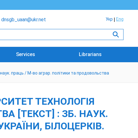
dnsgb_uaan@ukr.net
Укр
Eng
Services
Librarians
наук. праць / М-во аграр. політики та продовольства
СИТЕТ ТЕХНОЛОГІЯ
 [ТЕКСТ] : ЗБ. НАУК.
КРАЇНИ, БІЛОЦЕРКІВ.