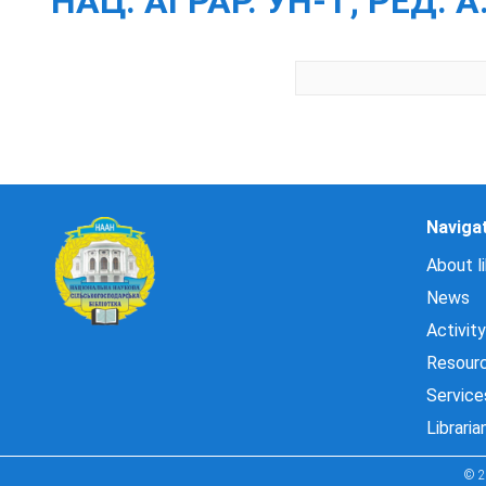
НАЦ. АГРАР. УН-Т; РЕД. А.
Naviga
About li
News
Activity
Resour
Service
Libraria
© 2