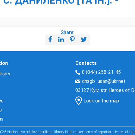
 С. ДАНИЛЕНКО [ТА ІН.]. -
Share:
tion
Contacts
8 (044) 258-21-45
brary
dnsgb_uaan@ukr.net
03127 Kyiv, str. Heroes of 
ce
Look on the map
s
ns
026 National scientific agricultural library National academy of agrarian sciences of Ukr