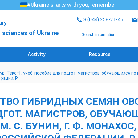
#Ukraine starts with you, remember!
8 (044) 258-21-45
rary
 sciences of Ukraine
Activity
Resource
 [Текст] : учеб. пособие для подгот. магистров, обучающихся по на
ерации, Р
СТВО ГИБРИДНЫХ СЕМЯН ОВ
ОДГОТ. МАГИСТРОВ, ОБУЧАЮ
. С. БУНИН, Г. Ф. МОНАХОС, 