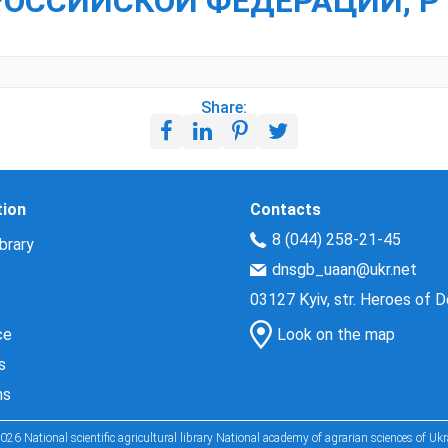
РОССИЙСКОЙ ФЕДЕРАЦИИ, Р
Share:
tion
Contacts
8 (044) 258-21-45
brary
dnsgb_uaan@ukr.net
03127 Kyiv, str. Heroes of 
ce
Look on the map
s
ns
026 National scientific agricultural library National academy of agrarian sciences of Ukr