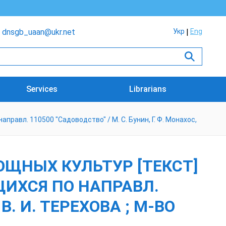
dnsgb_uaan@ukr.net
Укр
Eng
Services
Librarians
правл. 110500 "Садоводство" / М. С. Бунин, Г. Ф. Монахос,
ОЩНЫХ КУЛЬТУР [ТЕКСТ]
ЩИХСЯ ПО НАПРАВЛ.
В. И. ТЕРЕХОВА ; М-ВО