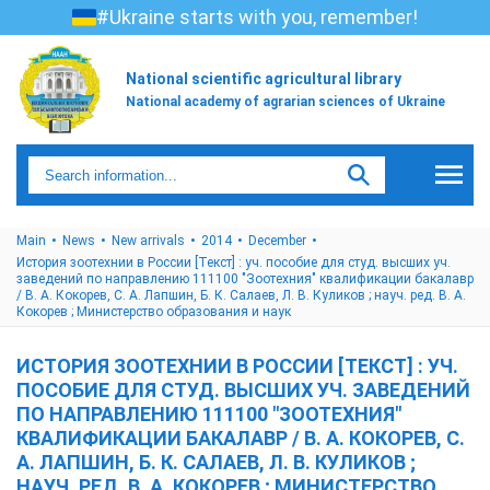
#Ukraine starts with you, remember!
National scientific agricultural library
National academy of agrarian sciences of Ukraine
Main
News
New arrivals
2014
December
История зоотехнии в России [Текст] : уч. пособие для студ. высших уч.
заведений по направлению 111100 "Зоотехния" квалификации бакалавр
/ В. А. Кокорев, С. А. Лапшин, Б. К. Салаев, Л. В. Куликов ; науч. ред. В. А.
Кокорев ; Министерство образования и наук
ИСТОРИЯ ЗООТЕХНИИ В РОССИИ [ТЕКСТ] : УЧ.
ПОСОБИЕ ДЛЯ СТУД. ВЫСШИХ УЧ. ЗАВЕДЕНИЙ
ПО НАПРАВЛЕНИЮ 111100 "ЗООТЕХНИЯ"
КВАЛИФИКАЦИИ БАКАЛАВР / В. А. КОКОРЕВ, С.
А. ЛАПШИН, Б. К. САЛАЕВ, Л. В. КУЛИКОВ ;
НАУЧ. РЕД. В. А. КОКОРЕВ ; МИНИСТЕРСТВО