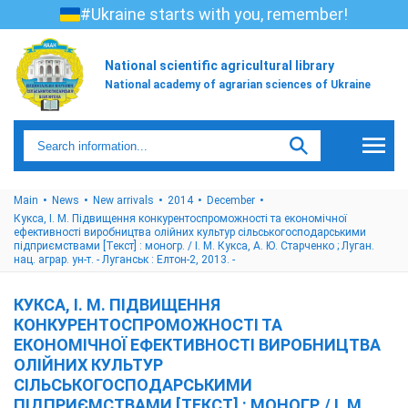
#Ukraine starts with you, remember!
National scientific agricultural library
National academy of agrarian sciences of Ukraine
Main
News
New arrivals
2014
December
Кукса, І. М. Підвищення конкурентоспроможності та економічної
ефективності виробництва олійних культур сільськогосподарськими
підприємствами [Текст] : моногр. / І. М. Кукса, А. Ю. Старченко ; Луган.
нац. аграр. ун-т. - Луганськ : Елтон-2, 2013. -
КУКСА, І. М. ПІДВИЩЕННЯ
КОНКУРЕНТОСПРОМОЖНОСТІ ТА
ЕКОНОМІЧНОЇ ЕФЕКТИВНОСТІ ВИРОБНИЦТВА
ОЛІЙНИХ КУЛЬТУР
СІЛЬСЬКОГОСПОДАРСЬКИМИ
ПІДПРИЄМСТВАМИ [ТЕКСТ] : МОНОГР. / І. М.