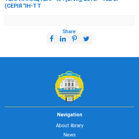
(СЕРІЯ "ІН-Т Т
Share:
Navigation
About library
News