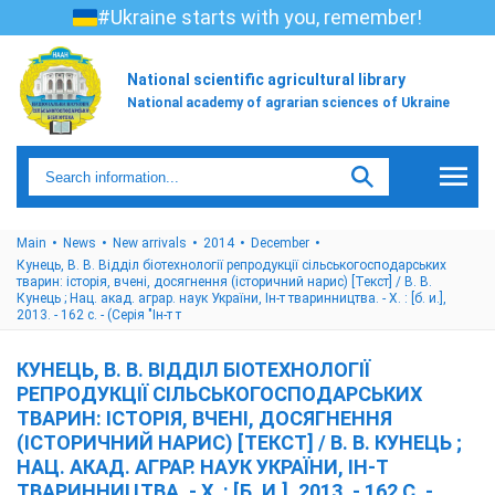
#Ukraine starts with you, remember!
National scientific agricultural library
National academy of agrarian sciences of Ukraine
Main
News
New arrivals
2014
December
Кунець, В. В. Відділ біотехнології репродукції сільськогосподарських
тварин: історія, вчені, досягнення (історичний нарис) [Текст] / В. В.
Кунець ; Нац. акад. аграр. наук України, Ін-т тваринництва. - Х. : [б. и.],
2013. - 162 с. - (Серія "Ін-т т
КУНЕЦЬ, В. В. ВІДДІЛ БІОТЕХНОЛОГІЇ
РЕПРОДУКЦІЇ СІЛЬСЬКОГОСПОДАРСЬКИХ
ТВАРИН: ІСТОРІЯ, ВЧЕНІ, ДОСЯГНЕННЯ
(ІСТОРИЧНИЙ НАРИС) [ТЕКСТ] / В. В. КУНЕЦЬ ;
НАЦ. АКАД. АГРАР. НАУК УКРАЇНИ, ІН-Т
ТВАРИННИЦТВА. - Х. : [Б. И.], 2013. - 162 С. -